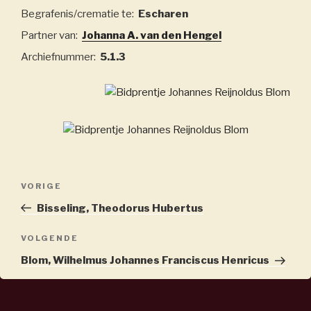
Begrafenis/crematie te:
Escharen
Partner van:
Johanna A. van den Hengel
Archiefnummer:
5.1.3
Bericht
Vorig
VORIGE
navigatie
bericht
Bisseling, Theodorus Hubertus
Volgend
VOLGENDE
bericht
Blom, Wilhelmus Johannes Franciscus Henricus