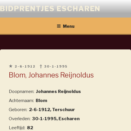
Naar
BIDPRENTJES ESCHAREN
de
inhoud
springen
Menu
2-6-1912
30-1-1995
Blom, Johannes Reijnoldus
Doopnamen:
Johannes Reijnoldus
Achternaam:
Blom
Geboren:
2-6-1912, Terschuur
Overleden:
30-1-1995, Escharen
Leeftijd:
82