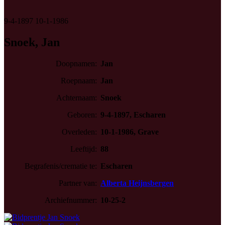
9-4-1897
10-1-1986
Snoek, Jan
Doopnamen:
Jan
Roepnaam:
Jan
Achternaam:
Snoek
Geboren:
9-4-1897, Escharen
Overleden:
10-1-1986, Grave
Leeftijd:
88
Begrafenis/crematie te:
Escharen
Partner van:
Alberta Heijnsbergen
Archiefnummer:
10-25-2