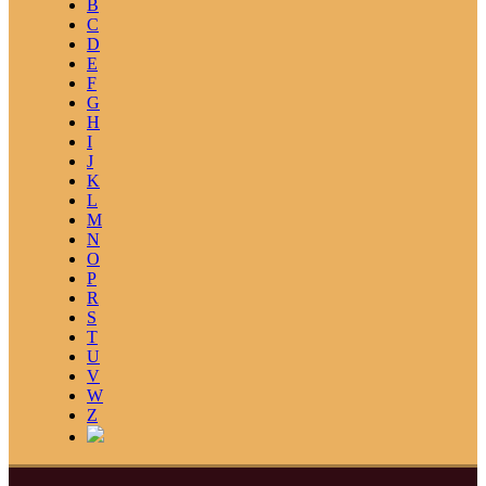
B
C
D
E
F
G
H
I
J
K
L
M
N
O
P
R
S
T
U
V
W
Z